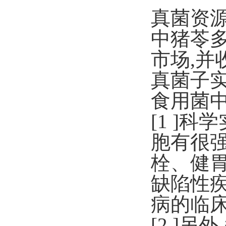
真菌资源
中猪苓
市场,并
真菌子
食用菌中
[1 ]
胞有很
栓、健
缺陷性
病的临
[2 ]