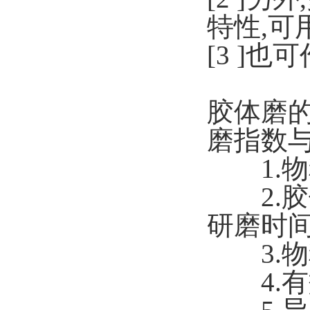
特性,可
[3 ]
胶体磨
磨指数
1.物
2.胶
研磨时
3.物
4.有