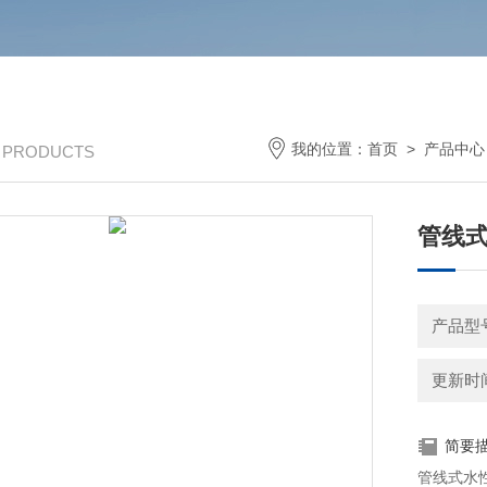
我的位置：
首页
>
产品中心
/ PRODUCTS
管线
产品型号
更新时间：
简要
管线式水