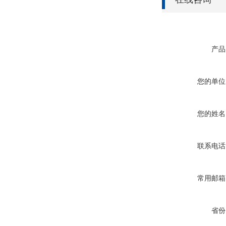
产品
您的单位
您的姓名
联系电话
常用邮箱
省份