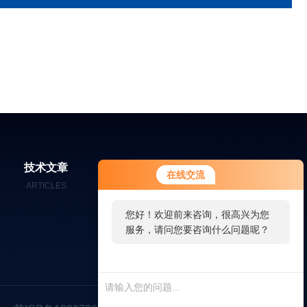
技术文章
在线留言
联系我们
在线交流
ARTICLES
MESSAGES
CONTACT
您好！欢迎前来咨询，很高兴为您
服务，请问您要咨询什么问题呢？
您好，看您停留很久了，是否找到
了需求产品，您可以直接在线与我
联系！