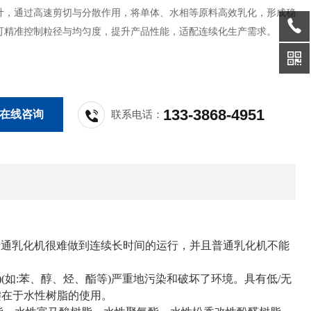
计，通过高速剪切与分散作用，将单体、水相等原料高效乳化，形成稳
可精准控制粒径与均匀度，提升产品性能，适配连续化生产需求。
133-3868-4951
在线咨询
联系电话：
普通乳化机很难做到连续长时间的运行，并且普通乳化机不能
(如:苯、醇、烃、酯等)严重地污染和破坏了环境。具有低/无
键在于水性树脂的使用。