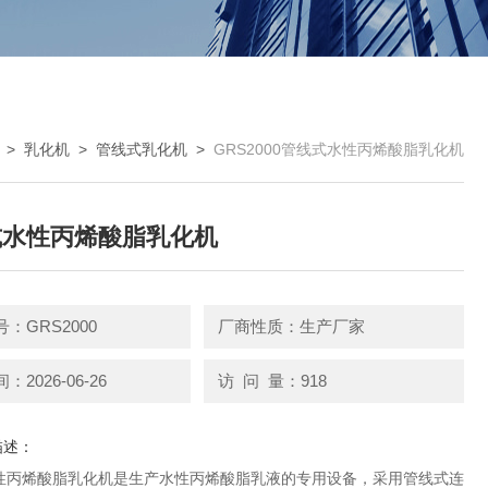
>
乳化机
>
管线式乳化机
>
GRS2000管线式水性丙烯酸脂乳化机
式水性丙烯酸脂乳化机
：GRS2000
厂商性质：生产厂家
2026-06-26
访 问 量：918
描述：
性丙烯酸脂乳化机是生产水性丙烯酸脂乳液的专用设备，采用管线式连