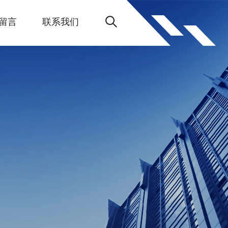
留言
联系我们