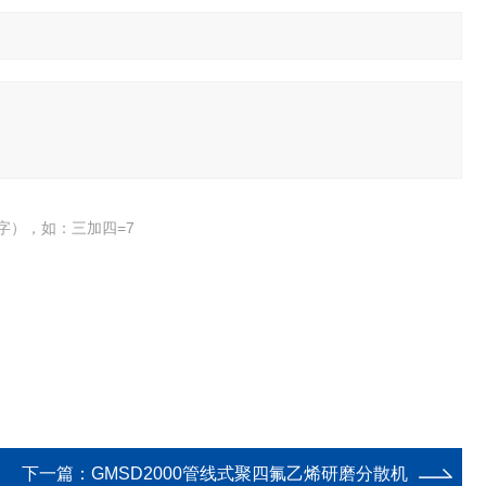
字），如：三加四=7
下一篇：
GMSD2000管线式聚四氟乙烯研磨分散机