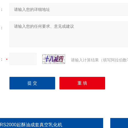
：
：
：
请输入计算结果（填写阿拉伯数
GRS2000起酥油成套真空乳化机