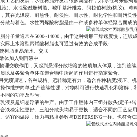
成工艺的发展，水性树脂开发出很多新品种，如:水性马来酸树
乳液)、水性聚酰胺树脂、羧甲基纤维素、阿拉伯树胶(桃胶)、
料，其在光泽度、耐热性、耐侯性、耐水性、耐化学性和耐污染
的分散与着色。水性丙烯酸树脂是由一种或多种单体经聚合而成
分子量通常在5000~14000，由于这种树脂干燥速度慢，连
实际上水溶型丙烯酸树脂也可通过有效的合成手段:
，使树脂更易亲水、交联
分散体加入到溶液中
到物理交联作用，又起到悬浮分散增溶的物质加入体系，达到连
性质以及各聚合单体在聚合物中所起的作用进行指定聚合。
采用变频调速，各种规格、运转稳定有力，适合各种粘度;液压、
操作维护简单;生产连续性强，对物料可进行快速乳化和溶解，
有不同的功率及型号
。
乳液及超细悬浮液的生产。由于工作腔体内三组分散头(定子+
混合液稳定性更好。三组分散头均易于更换，适合不同的工艺应
适宜的温度，压力与粘度参数与DISPERSING一样。也符合CI