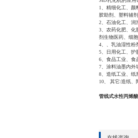
SID乳化机的应用
1、精细化工、颜
胶助剂、塑料辅
2、石油化工、润
3、农药化肥、化
剂生物医药、细
4、、乳油湿性粉
5、日用化工、护
6、食品工业、食
7、涂料油墨内外
8、造纸工业、纸
10、 其它:造纸
管线式水性丙烯
在线咨询