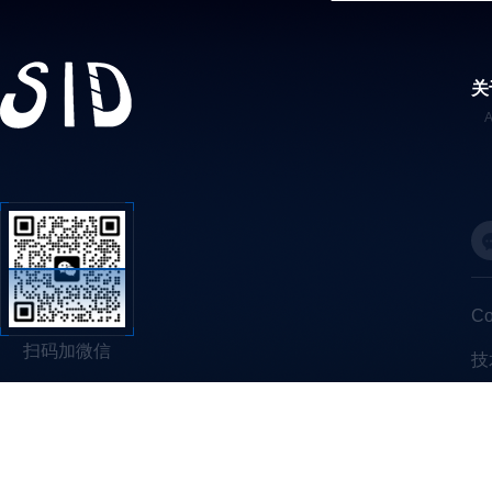
关
C
扫码加微信
技