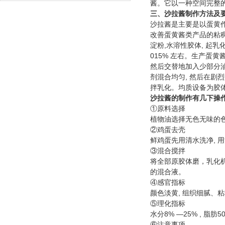
酱。它以一种空间完整
三、沙拉酱制作方法及
沙拉酱是主要是以蛋黄作
改善蛋黄酱类产品的粘稠
淀粉,水溶性胶体, 起
015% 左右。生产蛋
然后交替地加入少部分油
剂混合均匀, 然后在剧
拌乳化。均质设备为胶体磨
沙拉酱的制作有几下操
①原料选择
植物油选择无色无味的色
②鸡蛋去壳
鲜鸡蛋先用清水洗净, 用
③混合搅拌
将全部原胶体磨，乳化机
的混合液。
④感官指标
颜色淡黄, 组织细腻、
⑤理化指标
水分8% —25% , 脂肪5
⑥注意事项