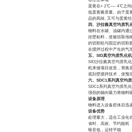
蛋黄在+ 2℃—- 4℃
低蛋黄酱质量。由于蛋黄
品的风味, 又可与蛋黄
四、沙拉酱真空均质乳
物料在水罐、油罐内通
挂壁粘料，使被括取地
的切割轮与固定的切割套
在搅拌过程中产生的气
五、SID真空均质乳化
SID沙拉酱真空均质乳
机来做项目改造，替换原
底刮壁搅拌技术，使预混
六、SDC1系列真空均
SDC1系列真空均质
强劲的轴向吸力将物料
设备原理
物料进入设备腔体后迅
设备优势
处理量大，适合工业化
省时、高效、节约能耗
噪音低，运转平稳