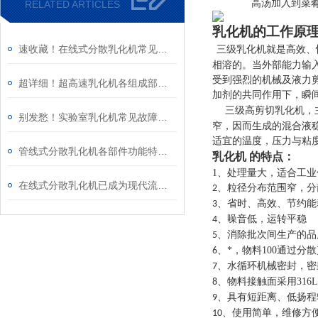
高汤加入到菜
RELATED ARTICLES
乳化机
的工作原
速收藏！在线式分散乳化机常见故障的解决方法分享
三级
就是高效、
乳化机
相溶的。当外部能力输
受到强烈的机械及液力
超详细！超高速乳化机各组成部件功能特点全解析
加剂的共同作用下，瞬
三级高剪切
，
乳化机
别发愁！实验室乳化机常见故障的解决方法来了
窄，因而生成的混合液
适宜的温度，压力与粘
管线式分散乳化机各部件功能特点专业解析与分享
乳化机
的特点：
1
、处理量大，适合工业
在线式分散乳化机已成为现代流程工业中提升产品稳定性的核心装备
、粒径分布范围窄，分
2
、省时、高效、节约能
3
、噪音低，运转平稳
4
、消除批次间生产的品
5
、*，物料
100
通过分散
6
、水循环机械密封，密
7
、物料接触面采用
316L
8
、具有短距离、低扬程
9
、使用简单，维修方
10