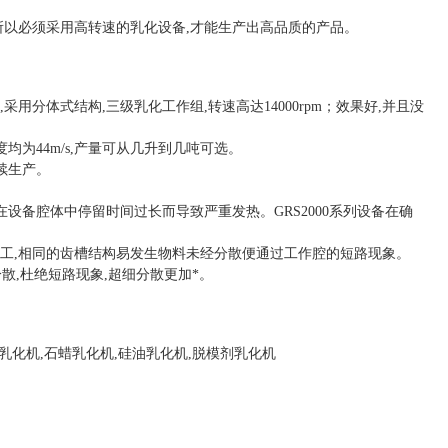
所以必须采用高转速的乳化设备,才能生产出高品质的产品。
分体式结构,三级乳化工作组,转速高达14000rpm；效果好,并且没
度均为44m/s,产量可从几升到几吨可选。
续生产。
设备腔体中停留时间过长而导致严重发热。GRS2000系列设备在确
工,相同的齿槽结构易发生物料未经分散便通过工作腔的短路现象。
散,杜绝短路现象,超细分散更加*。
乳化机,石蜡乳化机,硅油乳化机,脱模剂乳化机