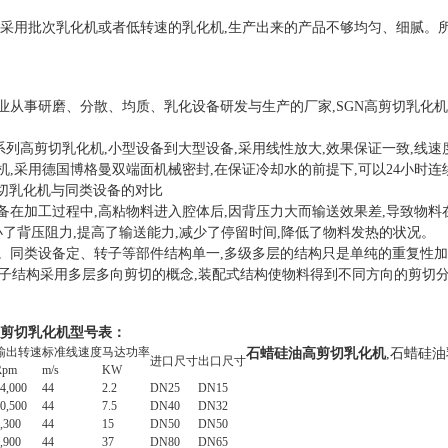
果采用批次乳化机或者低转速的乳化机,生产出来的产品不够均匀、细腻。
从事研磨、分散、均质、乳化设备研发与生产的厂家,SGN高剪切乳化机,采用
000系列高剪切乳化机,小型设备到大型设备,采用线性放大,效果保证一致,线速
机,采用德国博格曼双端面机械密封,在保证冷却水的前提下,可以24小时连
切乳化机与同类设备的对比
备在加工过程中,高粘物料进入腔体后,因背压力大而输送效果差,导致物料在
小了背压阻力,提高了输送能力,减少了停留时间,降低了物料发热的状况。
。同类设备定、转子等部件结构单一,多级多层的结构只是单纯的重复性加
定、转子结构采用多层多向剪切的概念,装配式结构使物料得到不同方向的剪切分
列高剪切乳化机型号表：
输出转速
标准线速度
马达功率
石蜡硅油高剪切乳化机
,
石蜡硅油
进口尺寸
出口尺寸
Rpm
m/s
KW
4,000
44
2.2
DN25
DN15
0,500
44
7.5
DN40
DN32
,300
44
15
DN50
DN50
,900
44
37
DN80
DN65