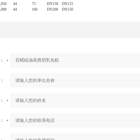
,850
44
75
DN150
DN125
,000
44
160
DN200
DN150
：
：
：
：