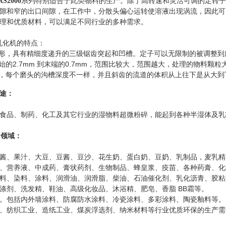
系列特别适合于此类物料的生产。除了高转速和灵活可调的定转子
RS2000
隙和窄的出口间隙，在工作中，分散头偏心运转使溶液出现涡流，因此可以
理和优质材料，可以满足不同行业的多种需求。
品乳化机的特点：
椎形，具有精细度递升的三级锯齿突起和凹槽。定子可以无限制的被调整
始的2.7mm 到末端的0.7mm，范围比较大，范围越大，处理的物料颗粒
齿，每个磨头的沟槽深度不一样，并且斜齿的流道的体积从上往下是从大到
途：
食品、制药、化工及其它行业的湿物料超微粉碎，能起到各种半湿体及乳
用领域：
酱、果汁、大豆、豆酱、豆沙、花生奶、蛋白奶、豆奶、乳制品，麦乳精
、营养液、中成药、膏状药剂、生物制品、蜂皇浆、疫苗、各种药膏、化
料、染料、涂料、润滑油、润滑脂、柴油、石油催化剂、乳化沥青、胶粘
涤剂、洗发精、鞋油、高级化妆品、沐浴精、肥皂、香脂 BB霜等。
。包括内外墙涂料、防腐防水涂料、冷瓷涂料、多彩涂料、陶瓷釉料等。
、纺织工业、造纸工业、煤炭浮选剂、纳米材料等行业优质环保的生产需