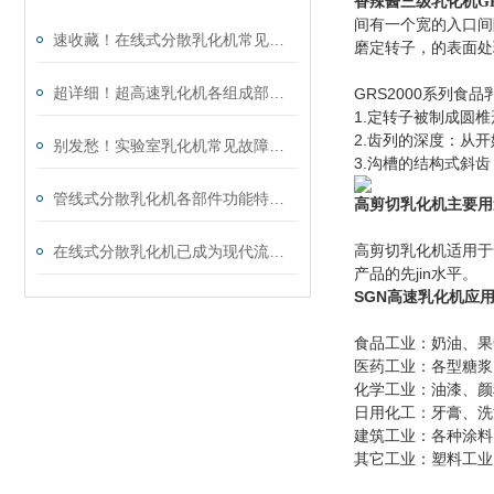
香辣酱三级乳化机
G
间有一个宽的入口间
速收藏！在线式分散乳化机常见故障的解决方法分享
磨定转子，的表面处
超详细！超高速乳化机各组成部件功能特点全解析
GRS2000系列食
1.定转子被制成圆
2.齿列的深度：从开
别发愁！实验室乳化机常见故障的解决方法来了
3.沟槽的结构式斜
管线式分散乳化机各部件功能特点专业解析与分享
高剪切乳化机主要用
高剪切乳化机适用于
在线式分散乳化机已成为现代流程工业中提升产品稳定性的核心装备
产品的先jin水平。
SGN
高速乳化机应
食品工业：奶油、果
医药工业：各型糖浆
化学工业：油漆、颜
日用化工：牙膏、洗
建筑工业：各种涂料
其它工业：塑料工业