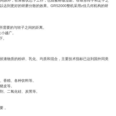
间隙外，在摩擦状态下工作，也就被称做湿磨。在锥形转子和定子之
达到更好的研磨分散的效果。GRS2000整机采用z佳几何机构的研
到所需要的与转子之间的距离。
大小越广。
下。
状液物质的粉碎、乳化、均质和混合，主要技术指标已达到国外同类
、香精、各种饮料等。
猪皮等。
剂、二氧化硅、炭黑等。
要 。