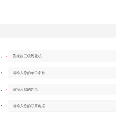
：
：
：
：