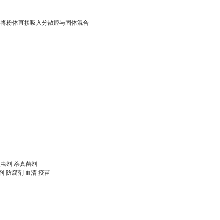
可将粉体直接吸入分散腔与固体混合
杀虫剂 杀真菌剂
剂 防腐剂 血清 疫苗