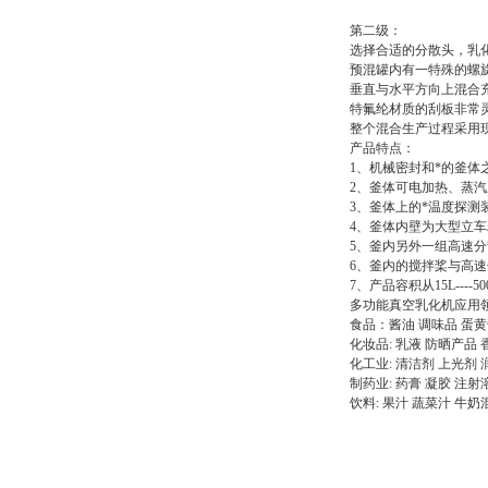
第二级：
选择合适的分散头，乳
预混罐内有一特殊的螺
垂直与水平方向上混合
特氟纶材质的刮板非常
整个混合生产过程采用
产品特点：
1、机械密封和*的釜
2、釜体可电加热、蒸
3、釜体上的*温度探测
4、釜体内壁为大型立车
5、釜内另外一组高速
6、釜内的搅拌桨与高
7、产品容积从15L----
多功能真空乳化机应用
食品：酱油 调味品 蛋黄
化妆品: 乳液 防晒产品
化工业: 清洁剂 上光剂
制药业: 药膏 凝胶 注
饮料: 果汁 蔬菜汁 牛