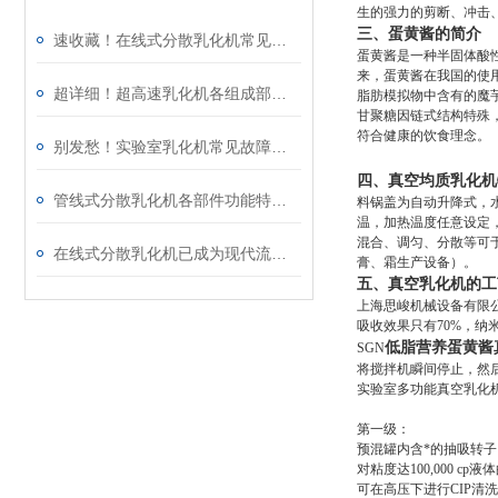
生的强力的剪断、冲击、
三、蛋黄酱的简介
速收藏！在线式分散乳化机常见故障的解决方法分享
蛋黄酱是一种半固体酸
来，蛋黄酱在我国的使
超详细！超高速乳化机各组成部件功能特点全解析
脂肪模拟物中含有的魔芋
甘聚糖因链式结构特殊
符合健康的饮食理念。
别发愁！实验室乳化机常见故障的解决方法来了
四、真空均质乳化机
管线式分散乳化机各部件功能特点专业解析与分享
料锅盖为自动升降式，
温，加热温度任意设定
混合、调匀、分散等可于
在线式分散乳化机已成为现代流程工业中提升产品稳定性的核心装备
膏、霜生产设备）。
五、真空乳化机的工
上海思峻机械设备有限
吸收效果只有70%，纳
低脂营养蛋黄酱
SGN
将搅拌机瞬间停止，然
实验室多功能真空乳化
第一级：
预混罐内含*的抽吸转
对粘度达100,000 cp
可在高压下进行CIP清