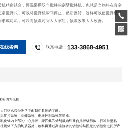
质机精密结合，预混采用双向搅拌的刮壁搅拌机，也就是当物料在真空
正常搅拌式，可以将搅拌机瞬间停止，然后反转，这样可以使搅拌机与
间形成对流，可以将预混时间大大缩短，预混效果大大改善。
133-3868-4951
在线咨询
联系电话：
速剪切乳化机
被人们这么接受呢？下面我们具体的了解。
及温度控系统、冷却系统、电器控制系统等组成。
过乳化锅内上部的中心搅拌、聚四氟乙烯刮板始终迎合搅拌锅形体，扫净挂壁粘
流往锅体下方的均质器处，物料再通过高速旋转的切割轮与固定的切割套之间所产