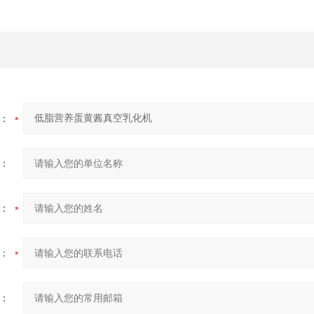
：
：
：
：
：