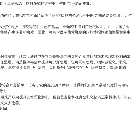
锅内处于真空状态，物料在搅拌过程中产生的气泡被及时抽走。
的磷脂，80%左右的油脂赋予了它*的口感与色泽，但同时带来的是高热量。近年
且具有良好的溶胀、胶凝等特性，已在食品工业领域中得到广泛的应用。并且，魔芋葡
等能够产生热量的物质。因此，将富含魔芋葡甘聚糖的脂肪模拟物添加到蛋黄酱中
锅锅体翻转可倾式，通过电热管对锅夹层内的导热介质进行加热来实现对物料的加
有保温层。均质搅拌与桨叶搅拌可分开使用，也可同时使用。物料微粒化、乳化、
抛光，真空搅拌装置卫生清洁，采用符合GMP规范的卫生标准制造，是z理想的
度较高的凝胶生产设备，它的混合融合度好，普通的乳化机产品融合度只有70%，
更优。
预混采用双向搅拌的刮壁搅拌机，也就是当物料在真空乳化锅内正常搅拌式，可以
效果大大改善。
时间。