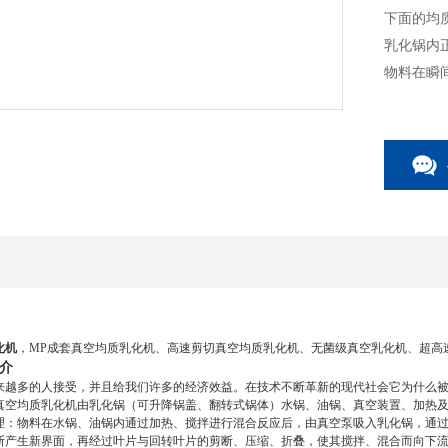
下面的均
乳化锅内
物料在瞬
化机
，MP成套真空均质乳化机、高速剪切真空均质乳化机、无菌级真空乳化机、超高
介
来越多的人接受，并且给我们许多的经济效益。在技术不断革新的现代社会它为什么
真空均质乳化机由乳化锅（可升降锅盖、翻转式锅体）水锅、油锅、真空装置、加热
理：物料在水锅、油锅内通过加热、搅拌进行混合反应后，由真空泵吸入乳化锅，通
断产生新界面，再经过叶片与回转叶片的剪断、压缩、折叠，使其搅拌、混合而向下