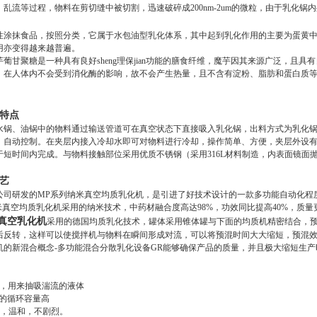
乱流等过程，物料在剪切缝中被切割，迅速破碎成200nm-2um的微粒，由于乳化
性涂抹食品，按照分类，它属于水包油型乳化体系，其中起到乳化作用的主要为蛋黄中
用亦变得越来越普遍。
葡甘聚糖是一种具有良好sheng理保jian功能的膳食纤维，魔芋因其来源广泛，
，在人体内不会受到消化酶的影响，故不会产生热量，且不含有淀粉、脂肪和蛋白质
特点
水锅、油锅中的物料通过输送管道可在真空状态下直接吸入乳化锅，出料方式为乳化
，自动控制。在夹层内接入冷却水即可对物料进行冷却，操作简单、方便，夹层外设
短时间内完成。与物料接触部位采用优质不锈钢（采用316L材料制造，内表面镜面
艺
公司研发的MP系列纳米真空均质乳化机，是引进了好技术设计的一款多功能自动化程
米真空均质乳化机采用的纳米技术，中药材融合度高达98%，功效同比提高40%，质量
真空乳化机
采用的德国均质乳化技术，罐体采用锥体罐与下面的均质机精密结合，
后反转，这样可以使搅拌机与物料在瞬间形成对流，可以将预混时间大大缩短，预混
机的新混合概念-多功能混合分散乳化设备GR能够确保产品的质量，并且极大缩短生产
子，用来抽吸湍流的液体
液体的循环容量高
洗，温和，不剧烈。