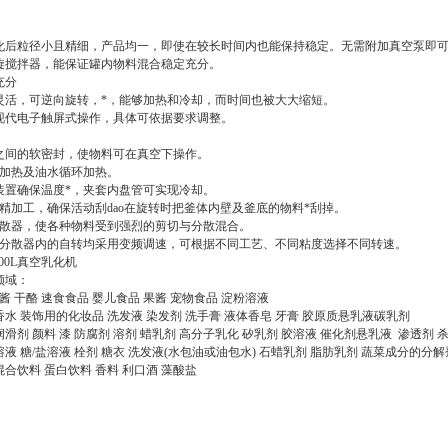
化后粒径小且精细，产品均一，即使在较长时间内也能保持稳定。无需附加真空泵即
旋搅拌器，能保证罐内物料混合稳定充分。
充分
灵活，可逆向旋转，*，能够加热和冷却，而时间也被大大缩短。
现代电子触屏式操作，具体可依据要求调整。
体之间的软密封，使物料可在真空下操作。
汽加热及油水循环加热。
装置确保温度*，夹套内盘管可实现冷却。
精加工，确保活动刮dao在旋转时把釜体内壁及釜底的物料*刮掉。
分散器，使各种物料受到强烈的剪切与分散混合。
速分散器内的自转均采用变频调速，可根据不同工艺、不同粘度选择不同转速。
5000L真空乳化机
领域：
酱 干酪 速食食品 婴儿食品 果酱 宠物食品 淀粉溶液
 香水 装饰用的化妆品 洗发液 染发剂 洗手膏 液体香皂 牙膏 胶原质悬乳液碳乳剂
 润滑剂 颜料 漆 防腐剂 溶剂 蜡乳剂 高分子乳化 矽乳剂 胶溶液 催化剂悬乳液 渗透剂 
射溶液 糖/盐溶液 栓剂 糖衣 洗发液(水包油或油包水) 石蜡乳剂 脂肪乳剂 蔬菜成分的分解
奶混合饮料 蛋白饮料 香料 利口酒 藻酸盐