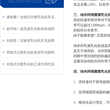
RELATED ARTICLES
其总含量≤20%。目前市售阿
三、
纳米阿维菌素乳化
速收藏！在线式分散乳化机常见故障的解决方法分享
高的转速和剪切率对于获
率可以超过12000r
超详细！超高速乳化机各组成部件功能特点全解析
的粒经分布更窄。
由于能量密度*,无需其
别发愁！实验室乳化机常见故障的解决方法来了
纳米药乳液乳化机就是
是互不相溶的。当外部
管线式分散乳化机各部件功能特点专业解析与分享
间隙中受到强烈的机械
适量添加剂的共同作用
在线式分散乳化机已成为现代流程工业中提升产品稳定性的核心装备
四、
纳米阿维菌素乳化
1、高转速对于获得超细
2、采用德国双端面机械
3、模块化设计理念，