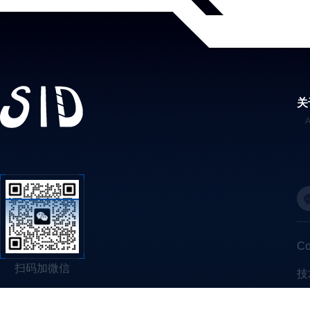
关
C
扫码加微信
技