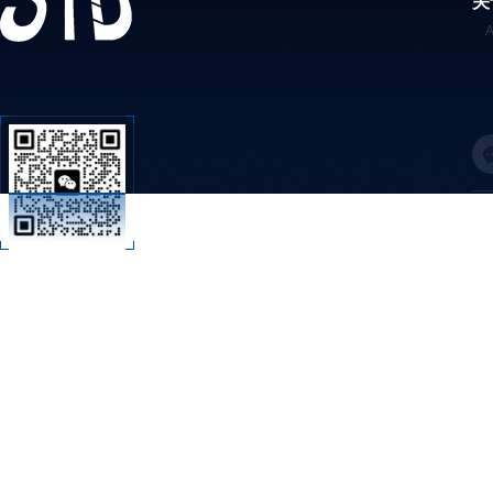
关
C
扫码加微信
技