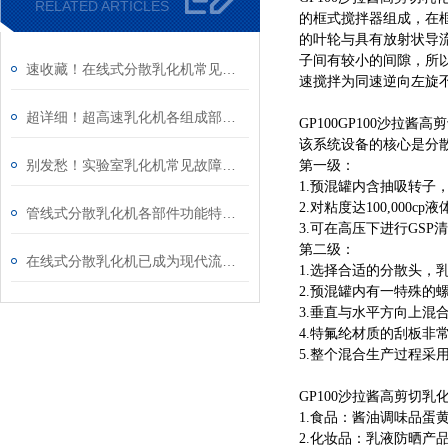
RELATED ARTICLES
的框式搅拌器组成，在
的叶轮与具有放射状导
子间有较小的间隙，所
速收藏！在线式分散乳化机常见故障的解决方法分享
速搅拌为同速逆向左旋不
超详细！超高速乳化机各组成部件功能特点全解析
GP100GP100沙拉
该系统设备的核心是分散
别发愁！实验室乳化机常见故障的解决方法来了
第一级：
1.预混罐内含抽吸转子
2.对粘度达100,000c
管线式分散乳化机各部件功能特点专业解析与分享
3.可在高压下进行GS
第二级：
在线式分散乳化机已成为现代流程工业中提升产品稳定性的核心装备
1.选择合适的分散头
2.预混罐内有一特殊的
3.垂直与水平方向上混
4.特氟纶材质的刮板
5.整个混合生产过程采
GP100沙拉酱高剪切乳
1.食品：酱油调味品蛋
2.化妆品：乳液防晒