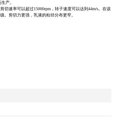
药生产。
率可以超过15000rpm，转子速度可以达到44m/s。在该
米级。剪切力更强，乳液的粒径分布更窄。