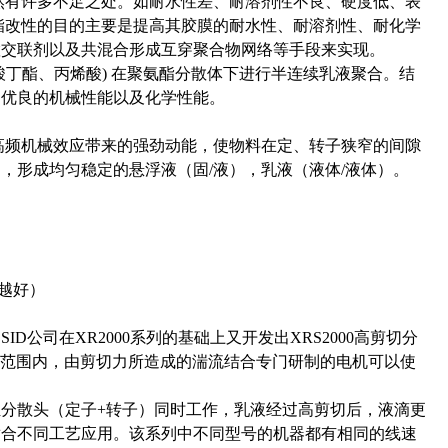
然有许多不足之处。如耐水性差、耐溶剂性不良、硬度低、表
酯改性的目的主要是提高其胶膜的耐水性、耐溶剂性、耐化学
置交联剂以及共混合形成互穿聚合物网络等手段来实现。
烯酸丁酯、丙烯酸) 在聚氨酯分散体下进行半连续乳液聚合。结
性、优良的机械性能以及化学性能。
高频机械效应带来的强劲动能，使物料在定、转子狭窄的间隙
，形成均匀稳定的悬浮液（固/液），乳液（液体/液体）。
越好）
公司在XR2000系列的基础上又开发出XRS2000高剪切分
在该速度范围内，由剪切力所造成的湍流结合专门研制的电机可以使
分散头（定子+转子）同时工作，乳液经过高剪切后，液滴更
适合不同工艺应用。该系列中不同型号的机器都有相同的线速