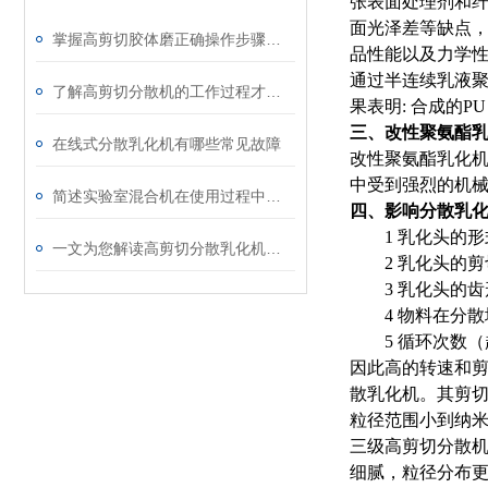
张表面处理剂和纤
面光泽差等缺点，
掌握高剪切胶体磨正确操作步骤能有效避免机械磨损与物料污染
品性能以及力学
通过半连续乳液聚
了解高剪切分散机的工作过程才能更好的使用它
果表明: 合成的
三、改性聚氨酯
在线式分散乳化机有哪些常见故障
改性聚氨酯乳化机
中受到强烈的机械
简述实验室混合机在使用过程中的常见问题相应解决方法
四、影响分散乳
1 乳化头的形
一文为您解读高剪切分散乳化机的功能特点
2 乳化头的剪
3 乳化头的齿
4 物料在分散
5 循环次数（
因此高的转速和剪
散乳化机。其剪切
粒径范围小到纳
三级高剪切分散
细腻，粒径分布