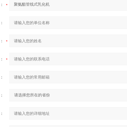
：
：
：
：
：
：
：