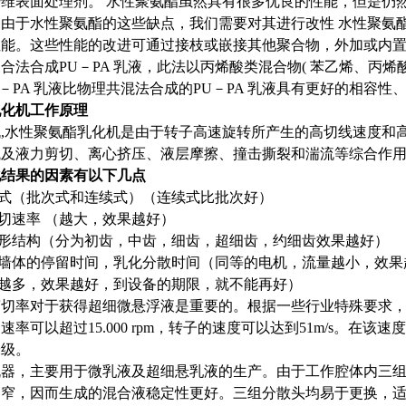
维表面处理剂。 水性聚氨酯虽然具有很多优良的性能，但是仍
由于水性聚氨酯的这些缺点，我们需要对其进行改性 水性聚氨
性能。这些性能的改进可通过接枝或嵌接其他聚合物，外加或内
合法合成PU－PA 乳液，此法以丙烯酸类混合物( 苯乙烯、丙
PU－PA 乳液比物理共混法合成的PU－PA 乳液具有更好的相容
乳化机工作原理
,水性聚氨酯乳化机是由于转子高速旋转所产生的高切线速度和
及液力剪切、离心挤压、液层摩擦、撞击撕裂和湍流等综合作用
化结果的因素有以下几点
式（批次式和连续式）（连续式比批次好）
切速率 （越大，效果越好）
形结构（分为初齿，中齿，细齿，超细齿，约细齿效果越好）
墙体的停留时间，乳化分散时间（同等的电机，流量越小，效果
越多，效果越好，到设备的期限，就不能再好）
切率对于获得超细微悬浮液是重要的。根据一些行业特殊要求，SID
速率可以超过15.000 rpm，转子的速度可以达到51m/s。
米级。
机器，主要用于微乳液及超细悬乳液的生产。由于工作腔体内三组
更窄，因而生成的混合液稳定性更好。三组分散头均易于更换，