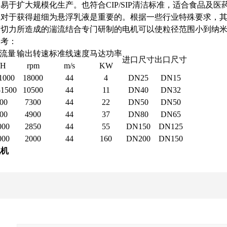
易于扩大规模化生产。也符合CIP/SIP清洁标准，适合食品及医
对于获得超细为悬浮乳液是重要的。根据一些行业特殊要求，其剪切速
剪切力所造成的湍流结合专门研制的电机可以使粒径范围小到纳
参考：
流量
输出转速
标准线速度
马达功率
进口尺寸
出口尺寸
/H
rpm
m/s
KW
1000
18000
44
4
DN25
DN15
-1500
10500
44
11
DN40
DN32
00
7300
44
22
DN50
DN50
00
4900
44
37
DN80
DN65
000
2850
44
55
DN150
DN125
000
2000
44
160
DN200
DN150
化机