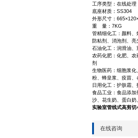
工序类型：在线处理
底座材质：SS304
外形尺寸：665×120×
重 量：7KG
管精细化工：颜料、
防粘剂、消泡剂、亮
石油化工：润滑油、
农药化肥：化肥、农
剂
生物医药：细胞浆化
粉、蜂皇浆、疫苗、
日用化工：护肤霜、
食品工业：食品添加
沙、花生奶、蛋白奶
实验室管线式高剪切
在线咨询