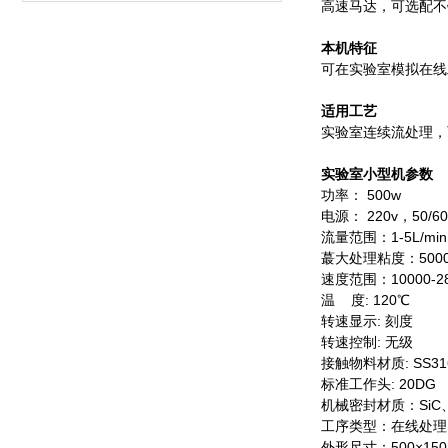
高速马达，可选配不
本机特征
可在实验室模拟在线
适用工艺
实验室连续流处理，
实验室小型机参数
功率： 500w
电源： 220v，50/60
流量范围：1-5L/min 
蕞大处理粘度：5000
速度范围：10000-28
温 度: 120℃
转速显示: 刻度
转速控制: 无级
接触物料材质: SS31
标准工作头: 20DG
机械密封材质：SiC
工序类型：在线处理
外形尺寸：500×150