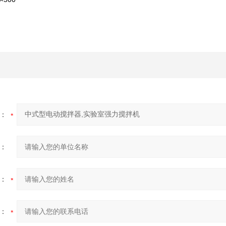
：
：
：
：