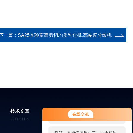
下一篇：
SA25实验室高剪切均质乳化机,高粘度分散机
您好！欢迎前来咨询，很高兴为您
技术文章
在线留言
联系我们
在线交流
服务，请问您要咨询什么问题呢？
ARTICLES
MESSAGES
CONTACT
您好，看您停留很久了，是否找到