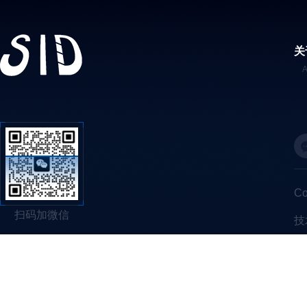
关
C
扫码加微信
技