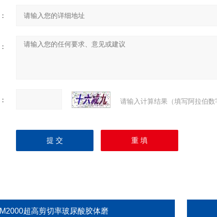
：
：
：
请输入计算结果（填写阿拉伯数
GM2000超高剪切率玻尿酸胶体磨