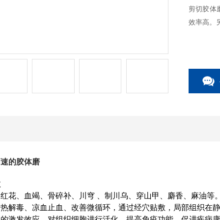
剪切胶体磨
效率高。
高速的胶体磨
效
红花、血竭、骨碎补、川穹 、制川乌、穿山甲、麝香、麻油等
清热解毒、凉血止血、改善微循环，通过经穴贴敷，局部组织在
灸的激发效应，对组织细胞进行活化，提高免疫功能，促进疾病