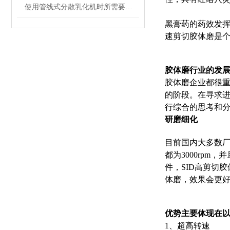
使用管线式分散乳化机时所需要注意的事项介绍
黑膏药的药效发挥
速剪切胶体磨是
胶体磨行业的发
胶体磨企业都很
的阶段。在寻求进
行综合的思考和
研磨细化
目前国内大多数
都为3000rp
件，
SID
高剪切胶
体磨，效果会更
优势主要体现在
1、超高转速