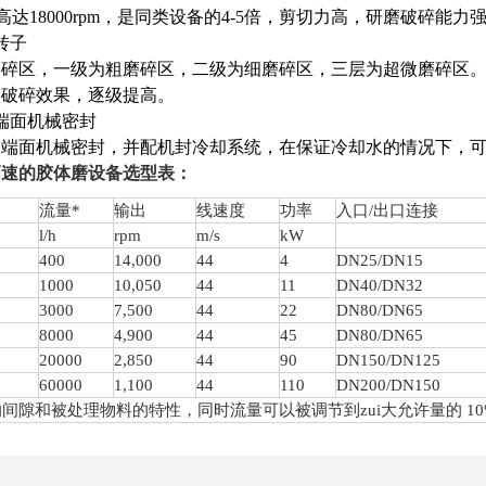
18000rpm，是同类设备的4-5倍，剪切力高，研磨破碎能力
转子
磨碎区，一级为粗磨碎区，二级为细磨碎区，三层为超微磨碎区
磨破碎效果，逐级提高。
端面机械密封
端面机械密封，并配机封冷却系统，在保证冷却水的情况下，可
高速的胶体磨设备选型表：
流量
*
输出
线速度
功率
入口
/出口连接
l/h
rpm
m/s
kW
4
00
1
4
,000
44
4
DN25/DN15
1000
1
0
,
05
0
44
11
DN40/DN32
3000
7,
5
00
44
22
DN80/DN65
8000
4,900
44
45
DN80/DN65
20000
2,850
44
90
DN150/DN125
60000
1,100
44
110
DN200/DN150
的间隙和被处理物料的特性，同时流量可以被调节到
zui
大允许量的
1