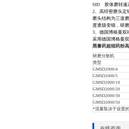
SID
胶体磨转速高达
2、高经密磨头定
磨头结构为三道
度逐级变细，研
3、德国博格曼双
采用德国博格曼双
黑膏药超细药粉
研磨分散机
类型
GMSD
2000/4
GMSD
2000/5
GMSD
2000/10
GMSD
2000/20
GMSD
2000/30
GMSD
2000/50
*流量取决于设置
在线咨询