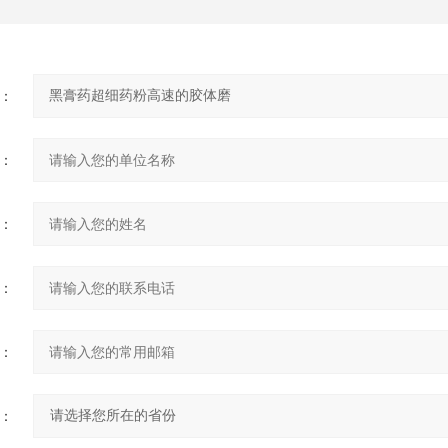
：
：
：
：
：
：