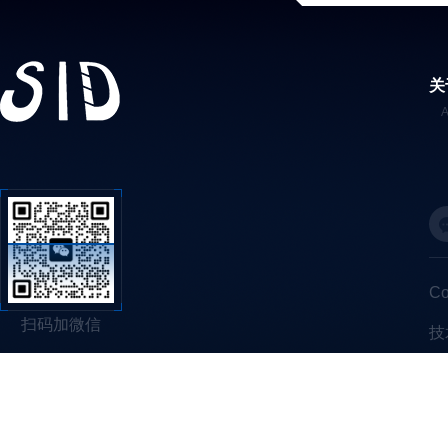
关
C
扫码加微信
技