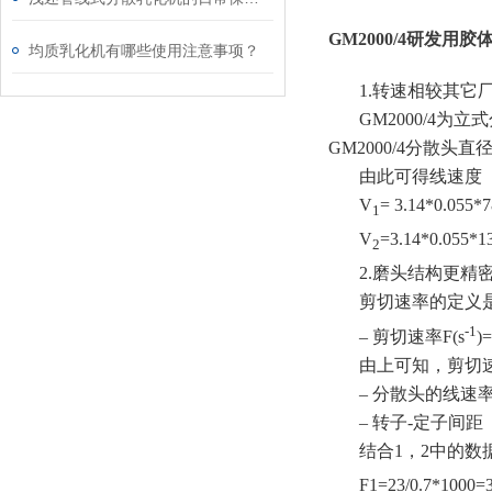
GM2000/4
研发用胶
均质乳化机有哪些使用注意事项？
1.转速相较其它
GM2000/4为
GM2000/4分散头直
由此可得线速度（V
V
= 3.14*0.055*
1
V
=3.14*0.055*1
2
2.磨头结构更
剪切速率的定义
-1
– 剪切速率F(s
)
由上可知，剪切
– 分散头的线速
– 转子-定子间距
结合1，2中的数
F1=23/0.7*1000=