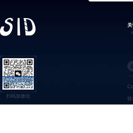
关
C
扫码加微信
技