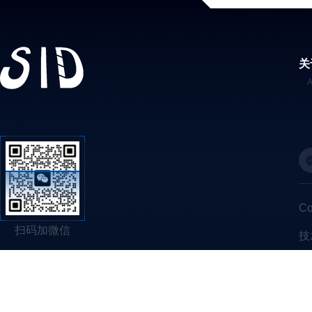
关
C
扫码加微信
技