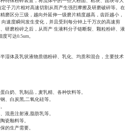
一种特殊粉碎装置，将流体中的一些大粉团、粘块、团块等大
与定子刀片相对高速切割从而产生强烈摩擦及研磨破碎等。在
。精磨区分三级，越向外延伸一级磨片精度越高，齿距越小，
 向速度瞬间发生变化，并且受到每分钟上千万次的高速剪
、研磨粉碎之后，从而产 生液料分子链断裂、颗粒粉碎、液
可达0.5um。
种半湿体及乳状液物质德粉碎、乳化、均质和混合，主要技术
、蛋白奶、乳制品，麦乳精、各种饮料等。
钢、白炭黑,二氧化硅等。
等。
、混悬注射液,脂肪乳等。
、陶瓷釉料等。
环保的生产需要。