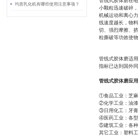
管线式胶体磨在
均质乳化机有哪些使用注意事项？
小颗粒迅速破碎，
机械运动和离心
线速度越长，物料
切、强烈摩擦、挤
粒撕破等功效使物
管线式胶体磨适
指标已达到国外
管线式胶体磨应
①食品工业：芝
②化学工业：油漆
③日用化工：牙
④医药工业：各型
⑤建筑工业：各
其它工业：塑料