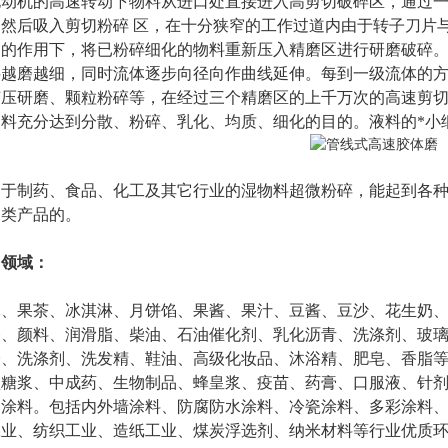
电动机的高速转动下物料从进口处直接进入高剪切破碎区，通过
然后吸入剪切粉碎 区，在十分狭窄的工作过道内由于转子刀片
力的作用下，将已粉碎细化的物料重新压入精磨区进行研磨破碎
越磨越细，同时流体逐步向径向作曲线延伸。每到一级流体的方
压研磨、颗粒粉碎等，在经过三个精磨区的上千万次的高速剪切
料充分达到分散、粉碎、乳化、均质、细化的目的。液料的*小细度
用于制药、食品、化工及其它行业的湿物料超微粉碎，能起到各
同类产品的。
用领域：
麻、果茶、冰淇淋、月饼馅、果酱、果汁、豆酱、豆沙、花生奶
、颜料、润滑脂、柴油、石油催化剂、乳化沥青、洗涤剂、玻璃
膏、洗涤剂、洗发精、鞋油、高级化妆品、沐浴精、肥皂、香脂
糖浆、中成药、生物制品、蜂皇浆、疫苗、药膏、口服液、针剂
种涂料。包括内外墙涂料、防腐防水涂料、冷瓷涂料、多彩涂料
工业、纺织工业、造纸工业、煤炭浮选剂、纳米材料等行业优质