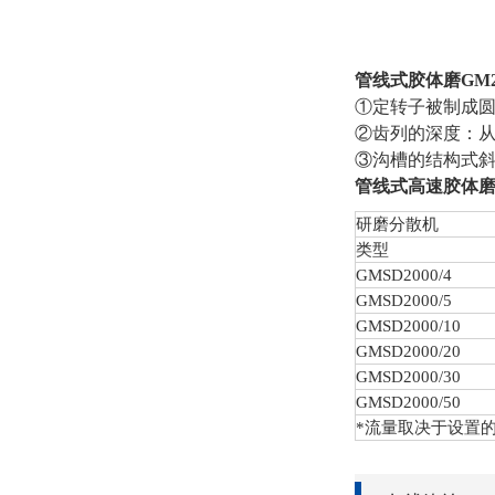
管线式胶体磨GM2
①定转子被制成
②齿列的深度：从
③沟槽的结构式
管线式高速胶体
研磨分散机
类型
GMSD
2000/4
GMSD
2000/5
GMSD
2000/10
GMSD
2000/20
GMSD
2000/30
GMSD
2000/50
*流量取决于设置