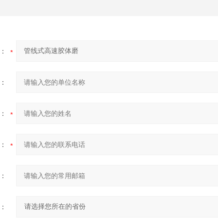
：
：
：
：
：
：