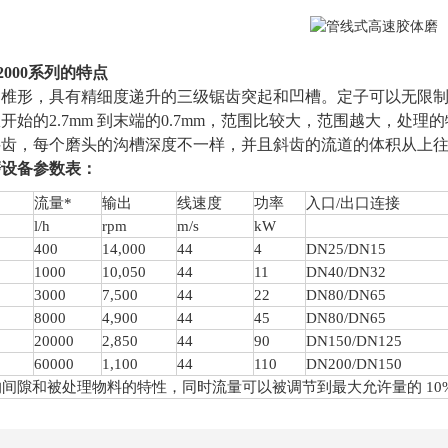
000系列的特点
圆椎形，具有精细度递升的三级锯齿突起和凹槽。定子可以无限
开始的2.7mm 到末端的0.7mm，范围比较大，范围越大，处理
斜齿，每个磨头的沟槽深度不一样，并且斜齿的流道的体积从上
磨设备参数表：
流量*
输出
线速度
功率
入口/出口连接
l/h
rpm
m/s
kW
4
00
1
4
,000
44
4
DN25/DN15
1000
1
0
,
05
0
44
11
DN40/DN32
3000
7,
5
00
44
22
DN80/DN65
8000
4,900
44
45
DN80/DN65
20000
2,850
44
90
DN150/DN125
60000
1,100
44
110
DN200/DN150
的间隙和被处理物料的特性，同时流量可以被调节到最大允许量的 10