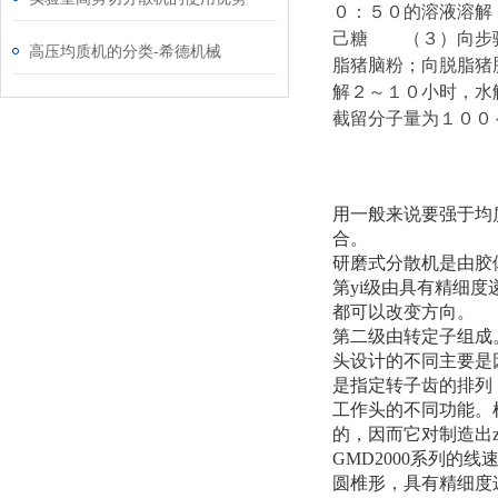
０：５０的溶液溶解
己糖 （３）向步骤
高压均质机的分类-希德机械
脂猪脑粉；向脱脂猪
解２～１０小时，水
截留分子量为１００
用一般来说要强于均
合。
研磨式分散机是由胶
第yi级由具有精细
都可以改变方向。
第二级由转定子组成
头设计的不同主要是
是指定转子齿的排列
工作头的不同功能。
的，因而它对制造出
GMD2000系列
圆椎形，具有精细度