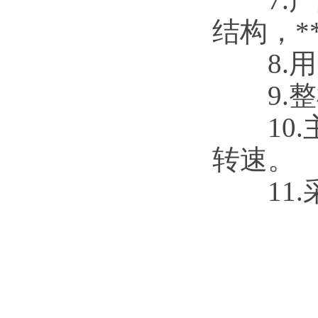
结构，*
8.用
9.整
10.
转速。
11.