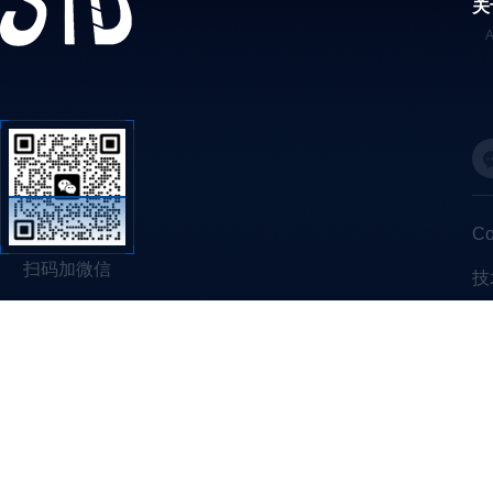
关
C
扫码加微信
技