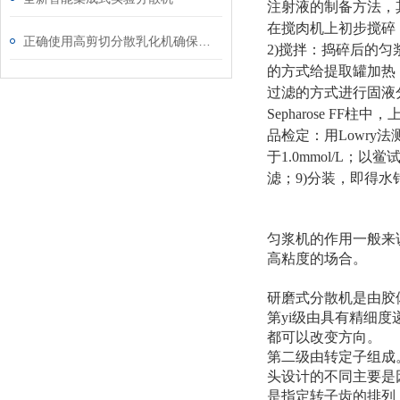
注射液的制备方法，
在搅肉机上初步搅碎，
正确使用高剪切分散乳化机确保产品的均一性和细腻度
2)
搅拌：捣碎后的匀浆
的方式给提取罐加热，
过滤的方式进行固液分
Sepharose FF
品检定：用Lowry法
于1.0mmol/L；以
滤；9)分装，即得
匀浆机的作用一般来
高粘度的场合。
研磨式分散机是由胶
第yi级由具有精细
都可以改变方向。
第二级由转定子组成
头设计的不同主要是
是指定转子齿的排列