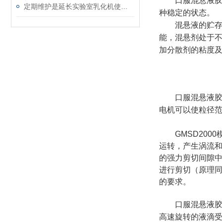
口服混悬液
定期维护是延长实验室乳化机使用寿命的关键要素
种稳定的状态。
混悬液的贮
能，混悬剂处于
加分散剂的粘度
口服混悬液胶
电机可以使粒径
GMSD2000
运转，产生涡流
的强力剪切间隙
进行剪切（原理
的要求。
口服混悬液胶
高速旋转的液滴