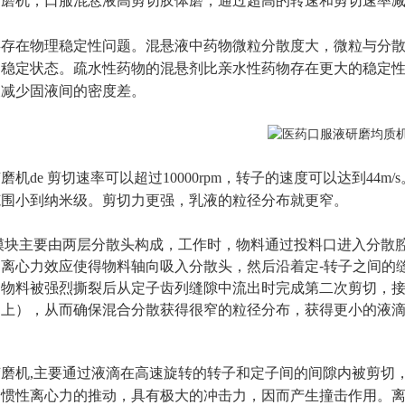
胶磨机，口服混悬液高剪切胶体磨，通过超高的转速和剪切速率
存存在物理稳定性问题。混悬液中药物微粒分散度大，微粒与分
不稳定状态。疏水性药物的混悬剂比亲水性药物存在更大的稳定
及减少固液间的密度差。
磨机de 剪切速率可以超过10000rpm，转子的速度可以达到4
范围小到纳米级。剪切力更强，乳液的粒径分布就更窄。
模块主要由两层分散头构成，工作时，物料通过投料口进入分散
和离心力效应使得物料轴向吸入分散头，然后沿着定
-
转子之间的
中物料被强烈撕裂后从定子齿列缝隙中流出时完成第二次剪切，
同上），从而确保混合分散获得很窄的粒径分布，获得更小的液
磨机,主要通过液滴在高速旋转的转子和定子间的间隙内被剪切
受惯性离心力的推动，具有极大的冲击力，因而产生撞击作用。