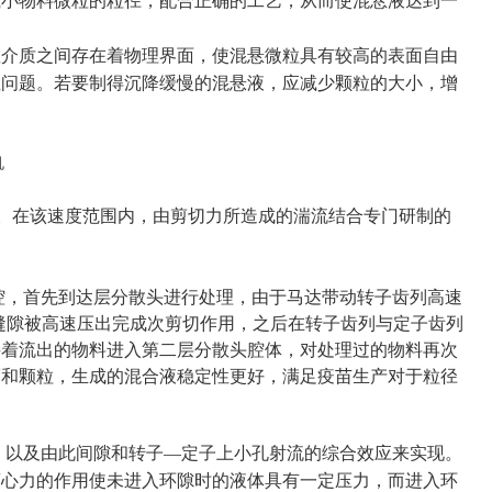
减小物料微粒的粒径，配合正确的工艺，从而使混悬液达到一
散介质之间存在着物理界面，使混悬微粒具有较高的表面自由
性问题。若要制得沉降缓慢的混悬液，应减少颗粒的大小，增
4m/s。在该速度范围内，由剪切力所造成的湍流结合专门研制的
腔，首先到达层分散头进行处理，由于马达带动转子齿列高速
缝隙被高速压出完成次剪切作用，之后在转子齿列与定子齿列
接着流出的物料进入第二层分散头腔体，对处理过的物料再次
滴和颗粒，生成的混合液稳定性更好，满足疫苗生产对于粒径
，以及由此间隙和转子—定子上小孔射流的综合效应来实现。
离心力的作用使未进入环隙时的液体具有一定压力，而进入环