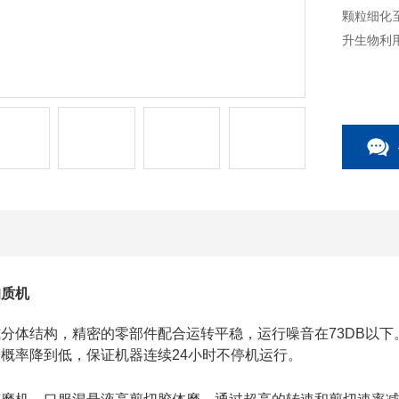
颗粒细化
升生物利
均质机
式分体结构，精密的零部件配合运转平稳，运行噪音在
73DB
以下
露概率降到低，保证机器连续
24
小时不停机运行。