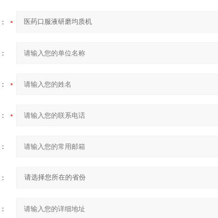
：
：
：
：
：
：
：