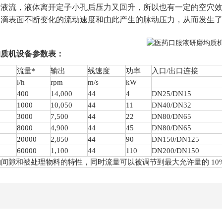
转液流，液体离开定子小孔后压力又回升，所以也有一定的空穴
液滴表面不断变化的流动速度和由此产生的脉动压力，从而发生
均质机
设备参数表：
流量
*
输出
线速度
功率
入口
/出口连接
l/h
rpm
m/s
kW
4
00
1
4
,000
44
4
DN25/DN15
1000
1
0
,
05
0
44
11
DN40/DN32
3000
7,
5
00
44
22
DN80/DN65
8000
4,900
44
45
DN80/DN65
20000
2,850
44
90
DN150/DN125
60000
1,100
44
110
DN200/DN150
的间隙和被处理物料的特性，同时流量可以被调节到最大允许量的 10